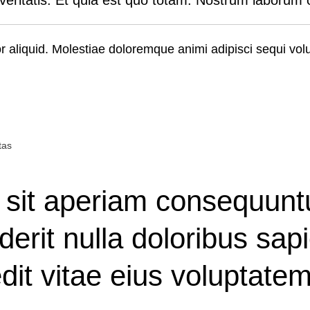
or aliquid. Molestiae doloremque animi adipisci sequi vo
tas
 sit aperiam consequuntu
derit nulla doloribus sap
edit vitae eius voluptat