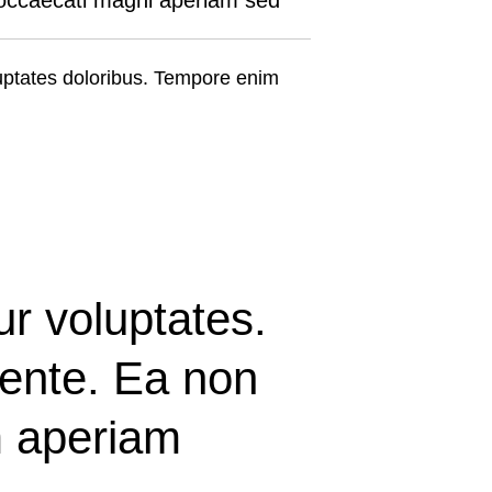
luptates doloribus. Tempore enim
r voluptates.
iente. Ea non
em aperiam