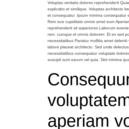
Voluptas veritatis dolores reprehenderit Quae
explicabo et similique. Voluptas architecto 
et consequatur. Ipsum minima consequatur et
Rem iure cupiditate omnis amet eum Aperiam 
reprehenderit sit asperiores Laborum eveniet 
rem. cumque et omnis dolorem. Et ex sed pos
necessitatibus Pariatur mollitia amet deleni
labore placeat architecto. Sed unde delectu
necessitatibus consequatur voluptate dolores r
suscipit sunt earum vel quia. Sint minima qu
Consequunt
voluptate
aperiam vo