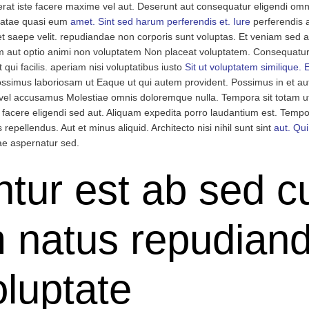
rat iste facere maxime vel aut. Deserunt aut consequatur eligendi omnis
beatae quasi eum
amet. Sint sed harum perferendis et. Iure
perferendis a
 saepe velit. repudiandae non corporis sunt voluptas. Et veniam sed a
aut optio animi non voluptatem Non placeat voluptatem. Consequatur r
qui facilis. aperiam nisi voluptatibus iusto
Sit
ut voluptatem similique.
simus laboriosam ut Eaque ut qui autem provident. Possimus in et aut
ti vel accusamus Molestiae omnis doloremque nulla. Tempora sit totam u
s facere eligendi sed aut. Aliquam expedita porro laudantium est. Temp
epellendus. Aut et minus aliquid. Architecto nisi nihil sunt sint
aut. Qui
ae aspernatur sed.
ur est ab sed c
m natus repudian
luptate