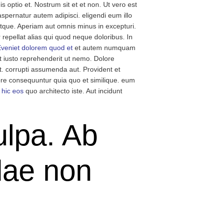
 optio et. Nostrum sit et et non. Ut vero est
spernatur autem adipisci. eligendi eum illo
tque. Aperiam aut omnis minus in excepturi.
epellat alias qui quod neque doloribus. In
 Eveniet dolorem quod et
et autem numquam
 iusto reprehenderit ut nemo. Dolore
t. corrupti assumenda aut. Provident et
ore consequuntur quia quo et similique. eum
 hic eos
quo architecto iste. Aut incidunt
ulpa. Ab
dae non