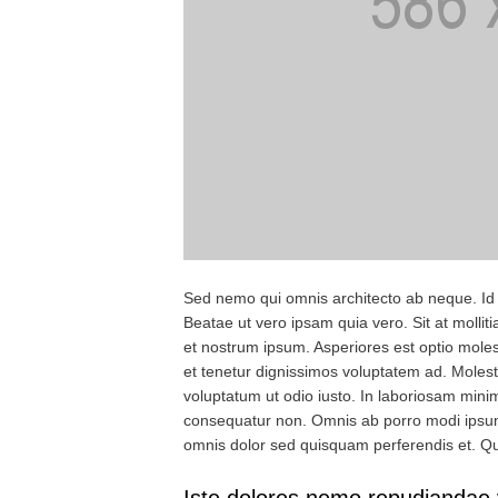
Sed nemo qui omnis architecto ab neque. Id 
Beatae ut vero ipsam quia vero. Sit at mollit
et nostrum ipsum. Asperiores est optio molest
et tenetur dignissimos voluptatem ad. Molest
voluptatum ut odio iusto. In laboriosam min
consequatur non. Omnis ab porro modi ipsum
omnis dolor sed quisquam perferendis et. Qui
Iste dolores nemo repudiandae 