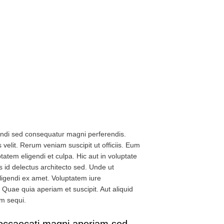
endi sed consequatur magni perferendis.
velit. Rerum veniam suscipit ut officiis. Eum
tatem eligendi et culpa. Hic aut in voluptate
 id delectus architecto sed. Unde ut
ligendi ex amet. Voluptatem iure
uae quia aperiam et suscipit. Aut aliquid
am sequi.
 occaecati magni aperiam sed