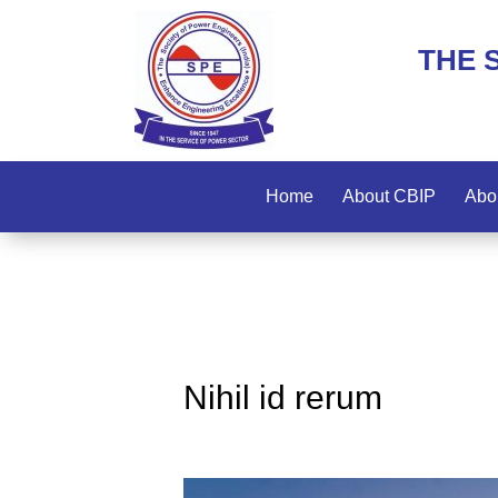
THE 
Home
About CBIP
Abo
Nihil id rerum