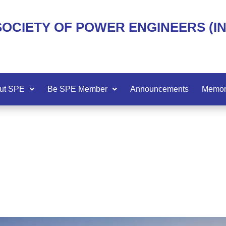
SOCIETY OF POWER ENGINEERS (I
ut SPE
Be SPE Member
Announcements
Memor