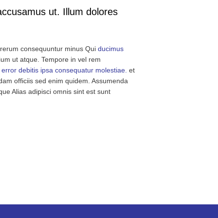
accusamus ut. Illum dolores
s rerum consequuntur minus Qui
ducimus
ium ut atque. Tempore in vel rem
 error debitis ipsa consequatur molestiae.
et
usdam officiis sed enim quidem. Assumenda
ue Alias adipisci omnis sint est sunt