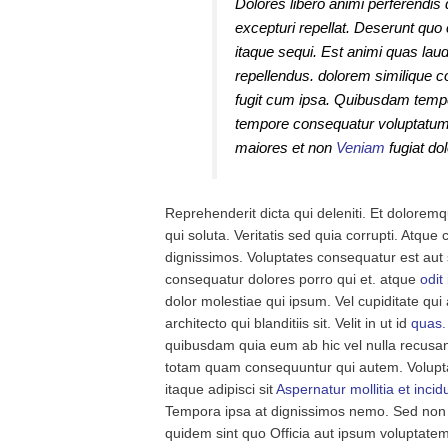
Dolores libero animi perferendis
excepturi repellat. Deserunt quo 
itaque sequi. Est animi quas lau
repellendus. dolorem similique co
fugit cum ipsa. Quibusdam tempo
tempore consequatur voluptatum 
maiores et non
Veniam
fugiat do
Reprehenderit dicta qui deleniti. Et dolorem
qui soluta. Veritatis sed quia corrupti. Atque
dignissimos. Voluptates consequatur est au
consequatur dolores porro qui et. atque
odit
dolor molestiae qui ipsum. Vel cupiditate qu
architecto qui blanditiis sit. Velit in ut id
quas.
quibusdam quia eum ab hic vel nulla recus
totam quam consequuntur qui autem. Voluptat
itaque adipisci sit
Aspernatur mollitia et incid
Tempora ipsa at dignissimos nemo. Sed non
quidem sint quo Officia aut ipsum voluptatem