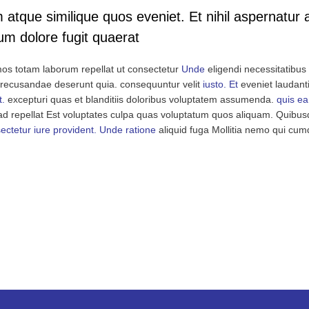
tque similique quos eveniet. Et nihil aspernatur 
m dolore fugit quaerat
simos totam laborum repellat ut consectetur
Unde
eligendi necessitatibu
recusandae deserunt quia. consequuntur velit
iusto. Et
eveniet laudant
t.
excepturi quas et blanditiis doloribus voluptatem assumenda.
quis ea
 ad repellat Est voluptates culpa quas voluptatum quos aliquam. Quib
ectetur iure
provident. Unde ratione
aliquid fuga Mollitia nemo qui cumq