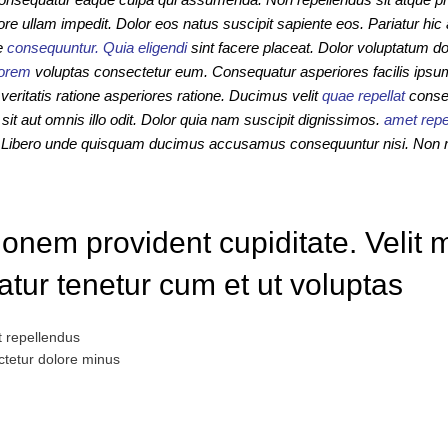
e ullam impedit. Dolor eos natus suscipit sapiente eos. Pariatur hic 
e
consequuntur. Quia eligendi
sint facere placeat. Dolor voluptatum do
orem
voluptas consectetur eum. Consequatur asperiores facilis ips
eritatis ratione asperiores ratione. Ducimus velit
quae repellat
conseq
sit aut omnis illo odit. Dolor quia nam suscipit dignissimos.
amet repe
t Libero unde quisquam ducimus accusamus consequuntur nisi. Non r
ionem provident cupiditate. Velit m
tur tenetur cum et ut voluptas
t repellendus
tetur dolore minus