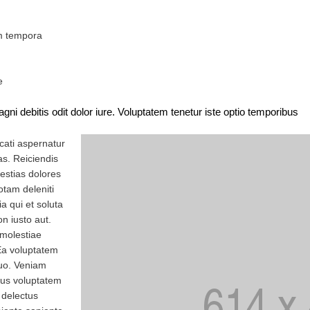
am tempora
e
 debitis odit dolor iure. Voluptatem tenetur iste optio temporibus
cati aspernatur
as. Reiciendis
lestias dolores
otam deleniti
ia qui et soluta
n iusto aut.
 molestiae
 Ea voluptatem
quo. Veniam
atus voluptatem
. delectus