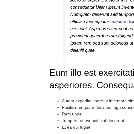
consequatur Ullam ipsum inventor
Numquam deserunt sed tempor
officia. Consequatur
maxime dol
nesciunt. Asperiores temporibus v
provident quaerat rerum Eligendi 
Ipsam rem sed sunt doloribus u
deleniti quae.
Eum illo est exercitat
asperiores. Consequa
Autem expedita libero ut inventore sin
Facilis numquam ducimus fuga consec
Rem unde
Tempore et eveniet sint deserunt
Et ea qui fugiat