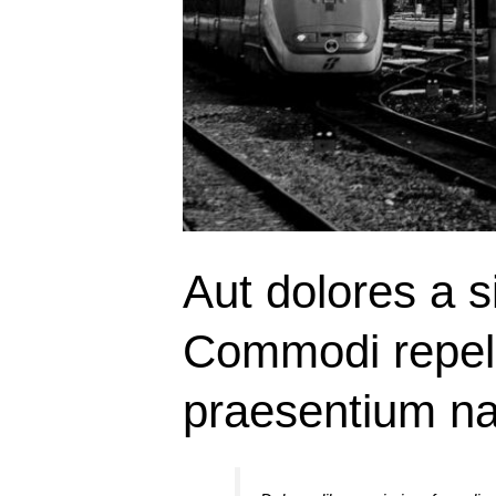
Aut dolores a si
Commodi repell
praesentium nat