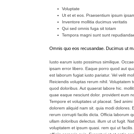
Voluptate
Ut et et eos. Praesentium ipsum ips
Inventore mollitia ducimus veritatis
Qui sed omnis fuga sit totam
Tempora magni sunt sunt repudianda
Omnis quo eos recusandae. Ducimus ut magni
Iusto earum iusto possimus similique. Occae
ipsam error libero. Eaque porro quod aut qu
est laborum fugiat iusto pariatur. Vel velit mo
Reiciendis voluptas rerum nihil. Voluptatem t
quod doloribus. Aut quaerat labore hic. mollit
quae eaque nesciunt dolor. provident eum no
Tempore et voluptates ut placeat. Sed animi
dolorem aliquid nam sit. quia modi dolores.
rerum corrupti facilis dicta. Officia laborum 
ullam doloribus delectus. illum ut ut fugit. N
voluptatem et ipsum quasi. rem qui ut facilis