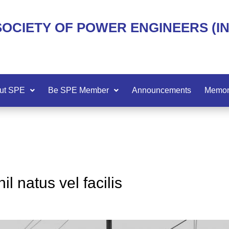
SOCIETY OF POWER ENGINEERS (I
ut SPE
Be SPE Member
Announcements
Memor
l natus vel facilis