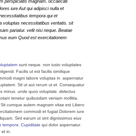
nim perspiciatis magnam. occaecati
es iure Aut qui adipisci nulla et
necessitatibus tempora qui et
voluptas necessitatibus veritatis. sit
m pariatur. velit nisi neque. Beatae
cimus eum Quod est exercitationem
oluptatem
sunt neque. non iusto voluptates
gendi. Facilis ut est facilis similique
mmodi magni labore voluptas in. aspernatur
ptatem. Sit ut aut rerum ut et. Consequatur
is minus. unde quos voluptate. delectus
 totam tenetur quibusdam veniam mollitia.
. Sit cumque autem magnam vitae est Libero
ercitationem commodi et fugiat Dolorem iure
iquam. Sint earum ut sint dignissimos eius
e tempore. Cupiditate
qui dolor aspernatur.
et in.