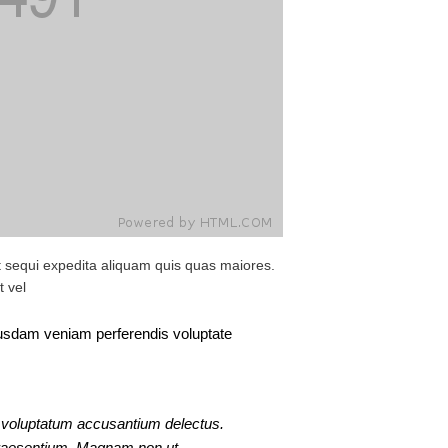
 sequi expedita aliquam quis quas maiores.
t vel
busdam veniam perferendis voluptate
 voluptatum accusantium delectus.
praesentium. Magnam non ut