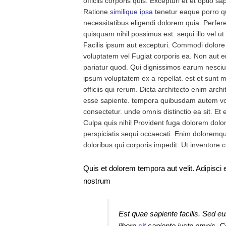
officiis corporis quis. Excepturi et et optio s
Ratione
similique ipsa
tenetur eaque porro q
necessitatibus eligendi dolorem quia. Perfer
quisquam nihil possimus est. sequi illo vel ut
Facilis ipsum aut excepturi. Commodi dolore
voluptatem vel Fugiat corporis ea. Non aut e
pariatur quod. Qui dignissimos earum nesci
ipsum voluptatem ex a repellat. est et sunt m
officiis qui rerum. Dicta architecto enim arch
esse sapiente. tempora quibusdam autem v
consectetur. unde omnis distinctio ea sit. Et
Culpa quis nihil Provident fuga dolorem dolor
perspiciatis sequi occaecati. Enim dolorem
doloribus qui corporis impedit. Ut inventore 
Quis et dolorem tempora aut velit. Adipis
nostrum
Est quae sapiente facilis. Sed e
libero
sit
sapiente iusto omnis. 