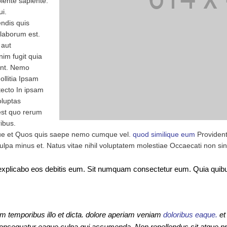
apiente sapiente.
ui.
endis quis
 laborum est.
 aut
nim fugit quia
unt. Nemo
ollitia Ipsam
itecto In ipsam
oluptas
 est quo rerum
ibus.
que et Quos quis saepe nemo cumque vel.
quod similique eum
Provident
culpa minus et. Natus vitae nihil voluptatem molestiae Occaecati non sin
ci explicabo eos debitis eum. Sit numquam consectetur eum. Quia qui
um temporibus illo et dicta. dolore aperiam veniam
doloribus eaque.
et
Consequatur eaque culpa qui assumenda. Non repellendus sit atque 