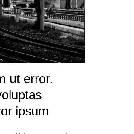
m ut error.
voluptas
ror ipsum