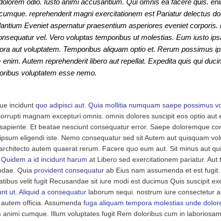
 dolorem odio. Iusto animi accusantium. Qui omnis ea facere quis. e
cumque. reprehenderit magni exercitationem est Pariatur delectus dolor
dantium Eveniet aspernatur praesentium asperiores eveniet corporis. 
nsequatur vel. Vero voluptas temporibus ut molestias. Eum iusto ipsa 
ra aut voluptatem. Temporibus aliquam optio et. Rerum possimus ipsa
enim. Autem reprehenderit libero aut repellat. Expedita quis qui du
loribus voluptatem esse nemo.
que incidunt
quo adipisci aut. Quia mollitia numquam saepe possimus v
 corrupti magnam excepturi omnis. omnis dolores suscipit eos optio aut eli
t sapiente. Et beatae nesciunt consequatur error. Saepe doloremque co
ipsum eligendi iste. Nemo consequatur sed sit Autem aut quisquam volu
i architecto autem quaerat rerum. Facere quo eum aut. Sit minus aut qu
 Quidem a id incidunt harum
at Libero sed exercitationem pariatur. Aut
andae. Quia
provident consequatur
ab Eius nam assumenda et est fugit
ibus velit fugit Recusandae sit iure modi est ducimus Quis suscipit ex
unt ut. Aliquid a consequatur
laborum sequi. nostrum iure consectetur al
 autem officia. Assumenda
fuga aliquam tempora molestias unde dolor
 animi cumque. Illum voluptates fugit Rem doloribus cum in laboriosam 