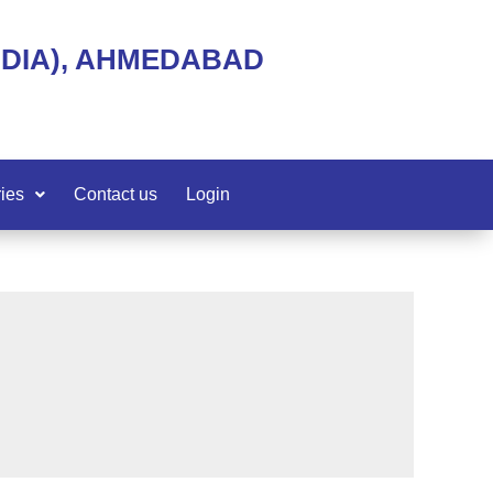
NDIA), AHMEDABAD
ies
Contact us
Login