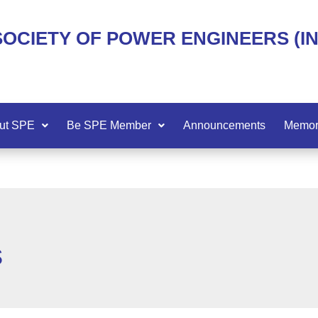
SOCIETY OF POWER ENGINEERS (I
ut SPE
Be SPE Member
Announcements
Memor
s